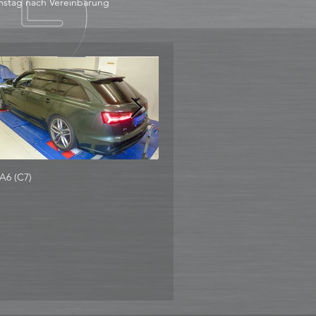
stag nach Vereinbarung
A6 (C7)
Audi Q7 3.0 TDI