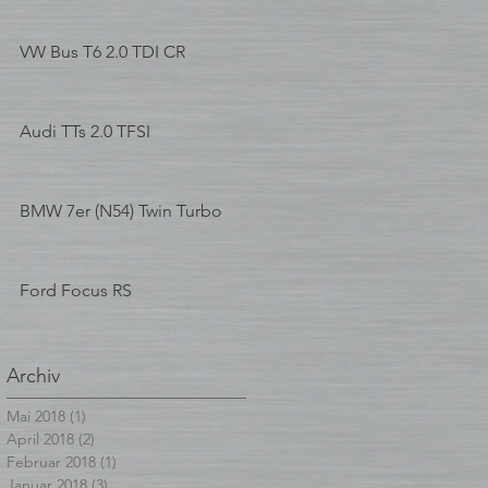
VW Bus T6 2.0 TDI CR
Audi TTs 2.0 TFSI
BMW 7er (N54) Twin Turbo
Ford Focus RS
Archiv
Mai 2018
(1)
1 Beitrag
April 2018
(2)
2 Beiträge
Februar 2018
(1)
1 Beitrag
Januar 2018
(3)
3 Beiträge