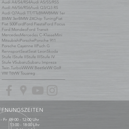
Audi A4/S4/RS4
Audi A5/S5/RS5
Audi A6/S6/RS6
Audi Q3/Q3 RS
Audi Q7
Audi TT/TTs
BMW
BMW 1er
BMW 3er
BMW Z4
Chip Tuning
Fiat
Fiat 500
Ford
Ford Fiesta
Ford Focus
Ford Mondeo
Ford Transit
Mercedes
Mercedes C-Klasse
Mini
Mitsubishi
Porsche
Porsche 911
Porsche Cayenne II
Puch G
Rennsport
Seat
Seat Leon
Skoda
Stufe I
Stufe II
Stufe III
Stufe IV
Stufe V
Subaru
Subaru Impreza
Twin Turbo
VW
VW Beetle
VW Golf
VW T6
VW Touareg
FFNUNGSZEITEN
- Fr 09:00 - 12:00 Uhr
:00 - 18:00 Uhr