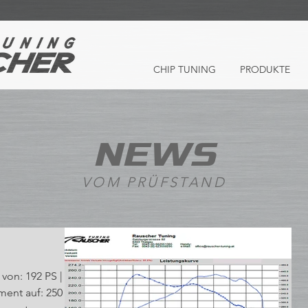
CHIP TUNING
PRODUKTE
NEWS
VOM PRÜFSTAND
von: 192 PS |
 250 PS