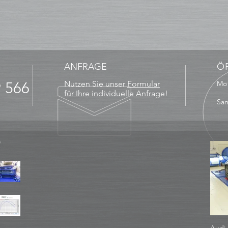
ANFRAGE
Ö
9 566
Nutzen Sie unser
Formular
Mo 
13
für Ihre individuelle Anfrage!
Sam
D