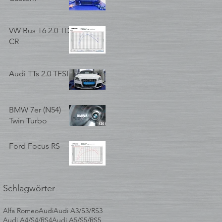
VW Bus T6 2.0 TDI
CR
Audi TTs 2.0 TFSI
BMW 7er (N54)
Twin Turbo
Ford Focus RS
Schlagwörter
Alfa Romeo
Audi
Audi A3/S3/RS3
Audi A4/S4/RS4
Audi A5/S5/RS5