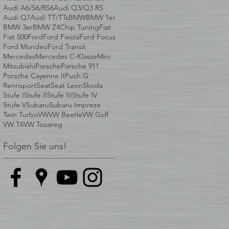
Audi A6/S6/RS6
Audi Q3/Q3 RS
Audi Q7
Audi TT/TTs
BMW
BMW 1er
BMW 3er
BMW Z4
Chip Tuning
Fiat
Fiat 500
Ford
Ford Fiesta
Ford Focus
Ford Mondeo
Ford Transit
Mercedes
Mercedes C-Klasse
Mini
Mitsubishi
Porsche
Porsche 911
Porsche Cayenne II
Puch G
Rennsport
Seat
Seat Leon
Skoda
Stufe I
Stufe II
Stufe III
Stufe IV
Stufe V
Subaru
Subaru Impreza
Twin Turbo
VW
VW Beetle
VW Golf
VW T6
VW Touareg
Folgen Sie uns!