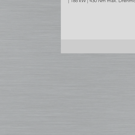
| 186 kW | 430 Nm max. Dreh