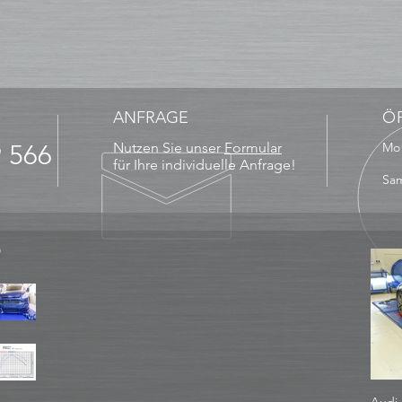
ANFRAGE
Ö
9 566
Nutzen Sie unser
Formular
Mo 
13
für Ihre individuelle Anfrage!
Sam
D