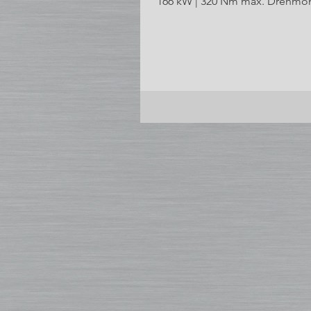
166 kW | 320 Nm max. Drehmoment auf:
|...