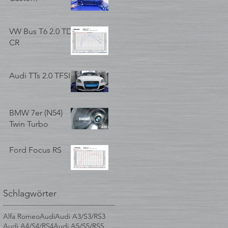
VW Bus T6 2.0 TDI
CR
Audi TTs 2.0 TFSI
BMW 7er (N54)
Twin Turbo
Ford Focus RS
Schlagwörter
Alfa Romeo
Audi
Audi A3/S3/RS3
Audi A4/S4/RS4
Audi A5/S5/RS5