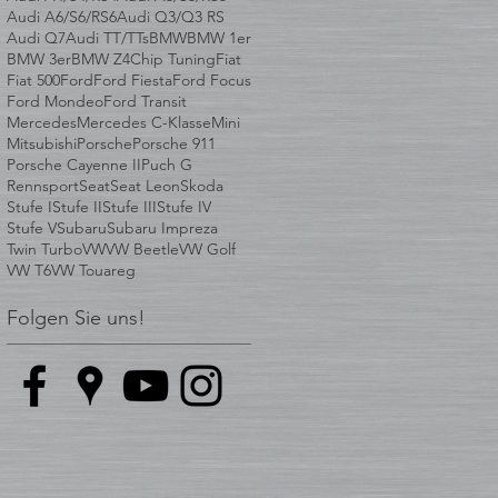
Audi A6/S6/RS6
Audi Q3/Q3 RS
Audi Q7
Audi TT/TTs
BMW
BMW 1er
BMW 3er
BMW Z4
Chip Tuning
Fiat
Fiat 500
Ford
Ford Fiesta
Ford Focus
Ford Mondeo
Ford Transit
Mercedes
Mercedes C-Klasse
Mini
Mitsubishi
Porsche
Porsche 911
Porsche Cayenne II
Puch G
Rennsport
Seat
Seat Leon
Skoda
Stufe I
Stufe II
Stufe III
Stufe IV
Stufe V
Subaru
Subaru Impreza
Twin Turbo
VW
VW Beetle
VW Golf
VW T6
VW Touareg
Folgen Sie uns!