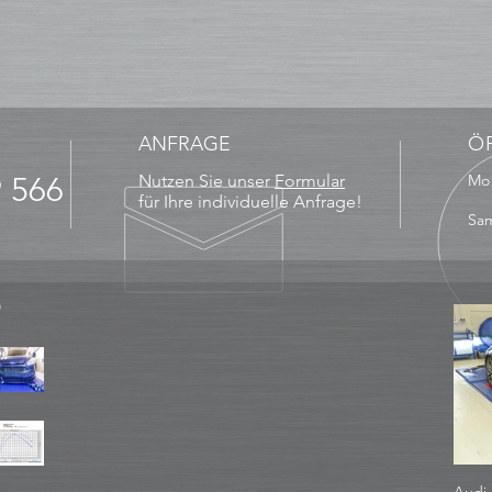
ANFRAGE
Ö
9 566
Nutzen Sie unser
Formular
Mo 
13
für Ihre individuelle Anfrage!
Sam
D