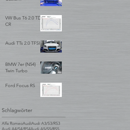
VW Bus T6 2.0 TDI
CR
Audi TTs 2.0 TFSI
BMW 7er (N54)
Twin Turbo
Ford Focus RS
Schlagwörter
Alfa Romeo
Audi
Audi A3/S3/RS3
Audi A4/S4/RS4
Audi A5/S5/RS5