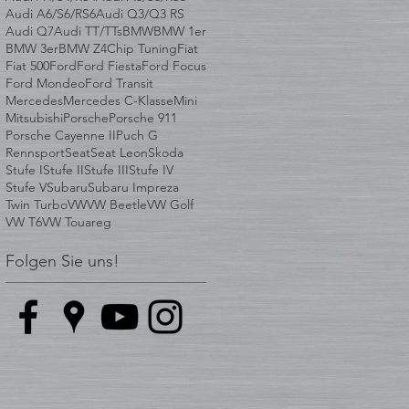
Audi A6/S6/RS6
Audi Q3/Q3 RS
Audi Q7
Audi TT/TTs
BMW
BMW 1er
BMW 3er
BMW Z4
Chip Tuning
Fiat
Fiat 500
Ford
Ford Fiesta
Ford Focus
Ford Mondeo
Ford Transit
Mercedes
Mercedes C-Klasse
Mini
Mitsubishi
Porsche
Porsche 911
Porsche Cayenne II
Puch G
Rennsport
Seat
Seat Leon
Skoda
Stufe I
Stufe II
Stufe III
Stufe IV
Stufe V
Subaru
Subaru Impreza
Twin Turbo
VW
VW Beetle
VW Golf
VW T6
VW Touareg
Folgen Sie uns!