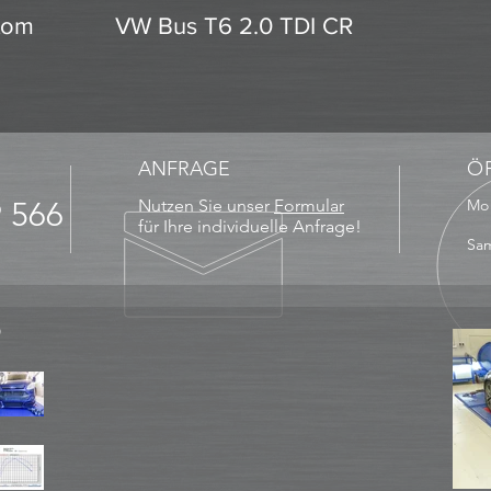
stom
VW Bus T6 2.0 TDI CR
ANFRAGE
Ö
9 566
Nutzen Sie unser
Formular
Mo 
13
für Ihre individuelle Anfrage!
Sam
D