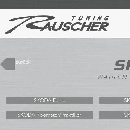
S
zurück
WÄHLEN 
SKODA Fabia
SK
SKODA Roomster/Praktiker
S