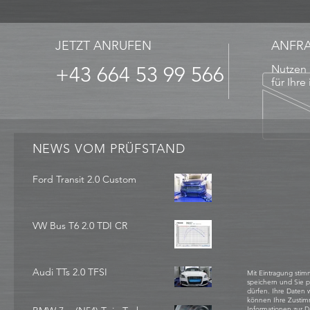
JETZT ANRUFEN
ANFR
+43 664 53 99 566
Nutzen 
für Ihre
NEWS VOM PRÜFSTAND
Ford Transit 2.0 Custom
VW Bus T6 2.0 TDI CR
Audi TTs 2.0 TFSI
Mit Eintragung stim
speichern und Sie 
dürfen. Ihre Daten
können Ihre Zustim
Informationen zur D