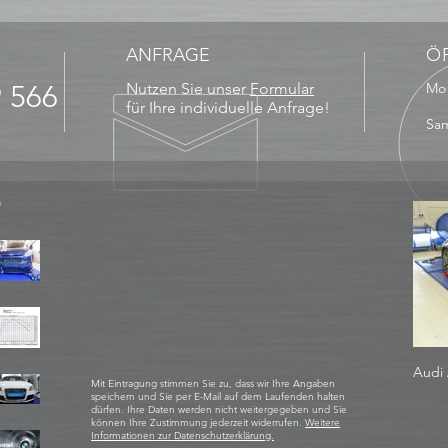
ANFRAGE
Ö
9 566
Nutzen Sie unser
Formular
Mo 
13
für Ihre individuelle Anfrage!
Sam
D
Audi 
Mit Eintragung stimmen Sie zu, dass wir Ihre Angaben
speichern und Sie per E-Mail auf dem Laufenden halten
dürfen. Ihre Daten werden nicht weitergegeben und Sie
können Ihre Zustimmung jederzeit widerrufen.
Weitere
Informationen zur Datenschutzerklärung.