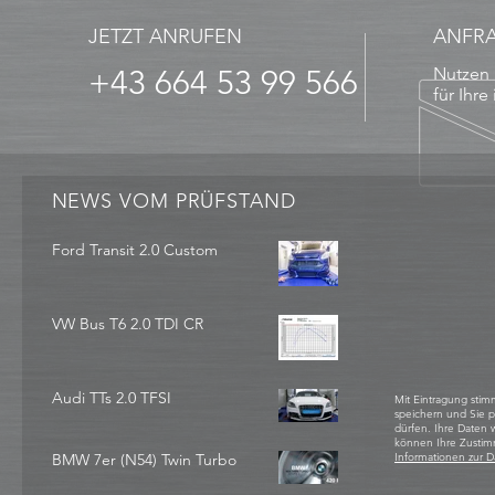
JETZT ANRUFEN
ANFR
+43 664 53 99 566
Nutzen 
für Ihre
NEWS VOM PRÜFSTAND
Ford Transit 2.0 Custom
VW Bus T6 2.0 TDI CR
Audi TTs 2.0 TFSI
Mit Eintragung stim
speichern und Sie 
dürfen. Ihre Daten
können Ihre Zustim
BMW 7er (N54) Twin Turbo
Informationen zur D