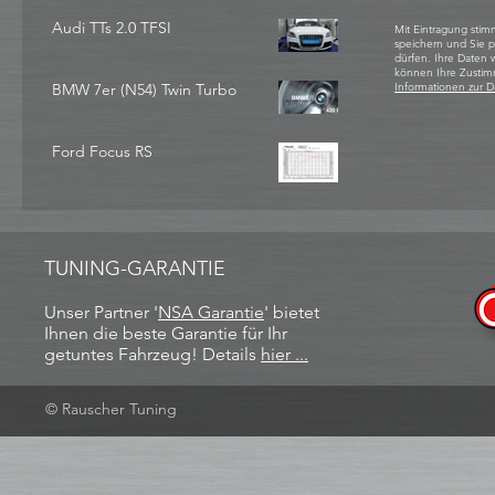
Audi TTs 2.0 TFSI
Mit Eintragung stim
speichern und Sie 
dürfen. Ihre Daten
können Ihre Zustim
BMW 7er (N54) Twin Turbo
Informationen zur D
Ford Focus RS
TUNING-GARANTIE
Unser Partner '
NSA Garantie
​' bietet
Ihnen die beste Garantie für Ihr
getuntes Fahrzeug! Details
hier ...
© Rauscher Tuning