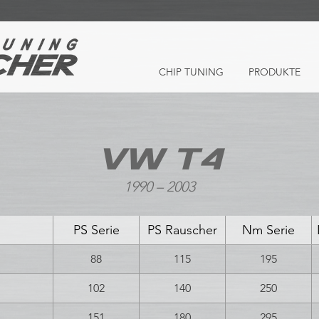
CHIP TUNING
PRODUKTE
VW T4
1990 – 2003
PS Serie
PS Rauscher
Nm Serie
88
115
195
102
140
250
151
180
295