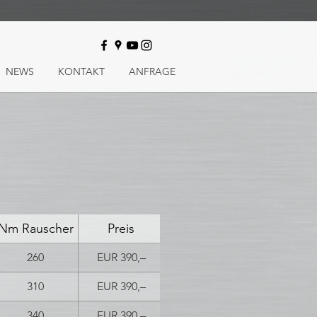
NEWS
KONTAKT
ANFRAGE
Nm Rauscher
Preis
260
EUR 390,–
310
EUR 390,–
340
EUR 390,–