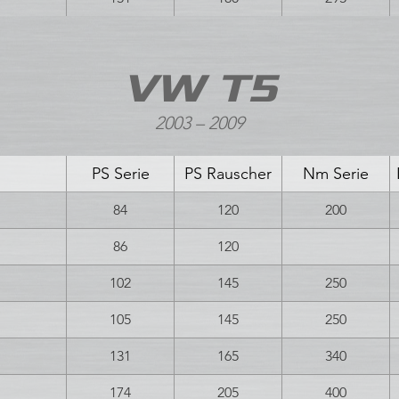
VW T5
2003 – 2009
PS Serie
PS Rauscher
Nm Serie
84
120
200
86
120
102
145
250
105
145
250
131
165
340
174
205
400