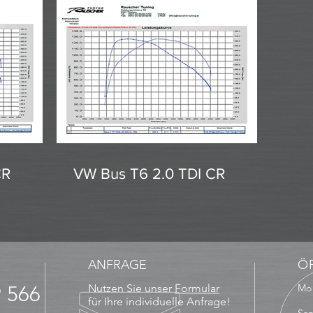
CR
VW Bus T6 2.0 TDI CR
ANFRAGE
Ö
9 566
Nutzen Sie unser
Formular
Mo 
13
für Ihre individuelle Anfrage!