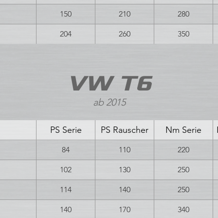
150
210
280
204
260
350
VW T6
ab 2015
PS Serie
PS Rauscher
Nm Serie
84
110
220
102
130
250
114
140
250
140
170
340