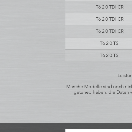
T6 2.0 TDI CR
T6 2.0 TDI CR
T6 2.0 TDI CR
T6 2.0 TSI
T6 2.0 TSI
Leistu
Manche Modelle sind noch nicht
getuned haben, die Daten wu