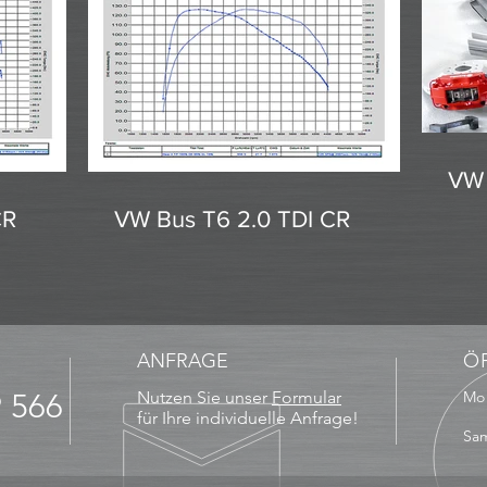
VW 
CR
VW Bus T6 2.0 TDI CR
ANFRAGE
Ö
9 566
Nutzen Sie unser
Formular
Mo 
13
für Ihre individuelle Anfrage!
Sam