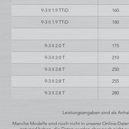
9-3 II 1.9 TTiD
160
9-3 II 1.9 TTiD
180
9-3 II 2.0 T
175
9-3 II 2.0 T
210
9-3 II 2.8 T
250
9-3 II 2.8 T
255
9-3 II 2.8 T
280
Leistungsangaben sind als Anhal
Manche Modelle sind noch nicht in unserer Online-Datenb
getuned haben, die Daten wurden aber noch nicht auf