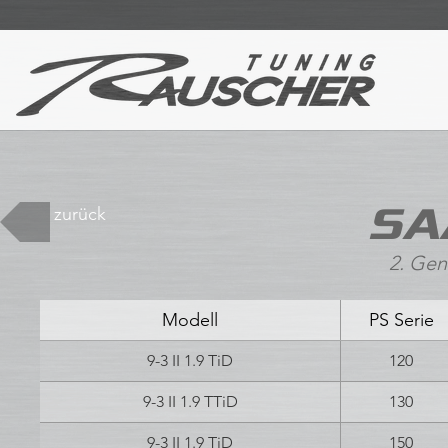
SA
zurück
2. Gen
Modell
PS Serie
9-3 II 1.9 TiD
120
9-3 II 1.9 TTiD
130
9-3 II 1.9 TiD
150