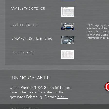
VW Bus T6 2.0 TDI CR
Audi TTs 2.0 TFSI
Mit Eintragung stim
speichern und Sie 
dürfen. Ihre Daten
können Ihre Zustim
BMW 7er (N54) Twin Turbo
Informationen zur D
Ford Focus RS
TUNING-GARANTIE
Unser Partner '
NSA Garantie
​' bietet
Ihnen die beste Garantie für Ihr
getuntes Fahrzeug! Details
hier ...
© Rauscher Tuning