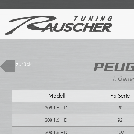
PEUG
zurück
1. Gener
Modell
PS Serie
308 1.6 HDI
90
308 1.6 HDI
92
308 1.6 HDI
109