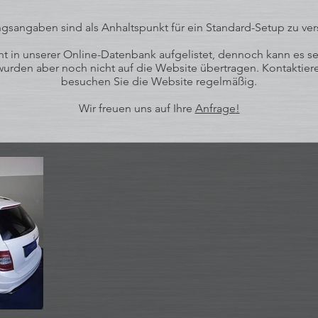
ngsangaben sind als Anhaltspunkt für ein Standard-Setup zu ver
 in unserer Online-Datenbank aufgelistet, dennoch kann es sein
rden aber noch nicht auf die Website übertragen. Kontaktiere
besuchen Sie die Website regelmäßig.
Wir freuen uns auf Ihre
Anfrage
!