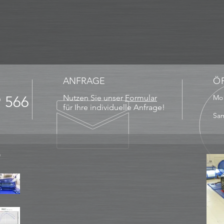
ANFRAGE
Ö
9 566
Nutzen Sie unser
Formular
Mo 
13
für Ihre individuelle Anfrage!
Sam
D