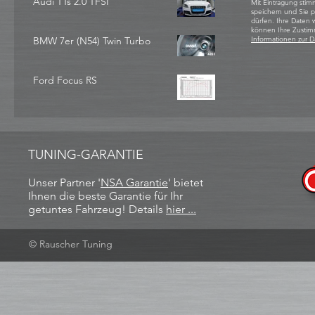
Audi TTs 2.0 TFSI
Mit Eintragung stim
speichern und Sie 
dürfen. Ihre Daten
können Ihre Zustim
BMW 7er (N54) Twin Turbo
Informationen zur D
Ford Focus RS
TUNING-GARANTIE
Unser Partner '
NSA Garantie
​' bietet
Ihnen die beste Garantie für Ihr
getuntes Fahrzeug! Details
hier ...
© Rauscher Tuning