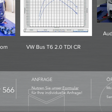
Aud
stom
VW Bus T6 2.0 TDI CR
ANFRAGE
Ö
9 566
Nutzen Sie unser
Formular
Mo 
13
für Ihre individuelle Anfrage!
Sam