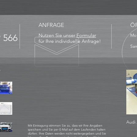
ANFRAGE
Ö
9 566
Nutzen Sie unser
Formular
Mo 
13
für Ihre individuelle Anfrage!
Sam
D
Audi 
Mit Eintragung stimmen Sie zu, dass wir Ihre Angaben
speichern und Sie per E-Mail auf dem Laufenden halten
dürfen. Ihre Daten werden nicht weitergegeben und Sie