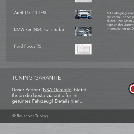
Audi TTs 2.0 TFSI
Mit Eintragung stim
speichern und Sie 
dürfen. Ihre Daten
können Ihre Zustim
BMW 7er (N54) Twin Turbo
Informationen zur D
Ford Focus RS
TUNING-GARANTIE
Unser Partner '
NSA Garantie
​' bietet
Ihnen die beste Garantie für Ihr
getuntes Fahrzeug! Details
hier ...
© Rauscher Tuning