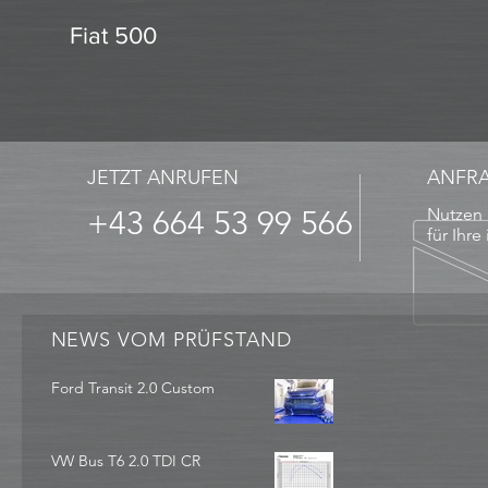
Fiat 500
JETZT ANRUFEN
ANFR
+43 664 53 99 566
Nutzen 
für Ihre
NEWS VOM PRÜFSTAND
Ford Transit 2.0 Custom
VW Bus T6 2.0 TDI CR