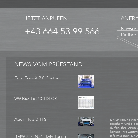
JETZT ANRUFEN
ANFR
+43 664 53 99 566
Nutzen 
für Ihre
NEWS VOM PRÜFSTAND
Ford Transit 2.0 Custom
VW Bus T6 2.0 TDI CR
Audi TTs 2.0 TFSI
Mit Eintragung stim
speichern und Sie 
dürfen. Ihre Daten
können Ihre Zustim
BMW 7er (N54) Twin Turbo
Informationen zur D